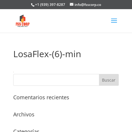
+1 (939) 397-8287
info@fsscorp.co
LosaFlex-(6)-min
Comentarios recientes
Archivos
Categorías