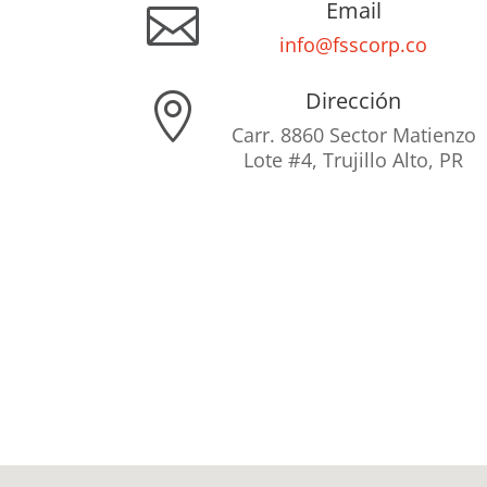
Email

info@fsscorp.co
Dirección

Carr. 8860 Sector Matienzo
Lote #4, Trujillo Alto, PR